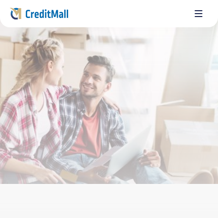
Изчисли месечна вноска