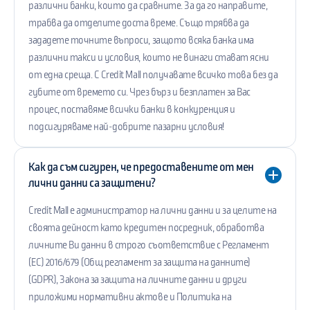
различни банки, които да сравните. За да го направите,
трабва да отделите доста време. Също трябва да
зададете точните въпроси, защото всяка банка има
различни такси и условия, които не винаги стават ясни
от една среща. С Credit Mall получавате всичко това без да
губите от времето си. Чрез бърз и безплатен за Вас
процес, поставяме всички банки в конкуренция и
подсигуряваме най-добрите пазарни условия!
Как да съм сигурен, че предоставените от мен
лични данни са защитени?
Credit Mall е администратор на лични данни и за целите на
своята дейност като кредитен посредник, обработва
личните Ви данни в строго съответствие с Регламент
(ЕС) 2016/679 (Общ регламент за защита на данните)
(GDPR), Закона за защита на личните данни и други
приложими нормативни актове и Политика на