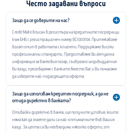
Често задавани въпроси
Защо да се доверите на нас?
Credit Mall е вписан в регистъра на кредитните посредници
към БНБ с регистрационен номер BCI000104. Притежаваме
богат опит в работата с клиенти. Поддържаме високи
професионални стандарти. Предоставяме Ви актуална
информация за банковия пазар, съобразно индивидуалния
Ви казус, преговаряме с банките вместо Вас и Ви помагаме
да изберете най-подходящата оферта.
Защо да използвам кредитен посредник, а да не
отида директно в банката?
Отивайки директно в банка, ще получите условия, които
няма как да знаете дали са най-оптималните във Вашия
казус. За целта са Ви необходими няколко оферти, от