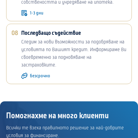
собствеността и учредяване на ипотека.
1-3 дни
08
Последващо съдействие
Следим за нови възможности за подобряване на
условията по Вашият кредит. Информираме Ви
своевременно за подновяване на
застраховките.
безсрочно
Помогнахме на много клиенти
Всички те взеха правилното решение за най-добрите
условия за финансиране.