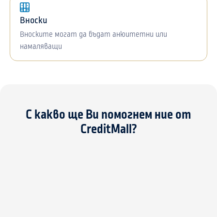
Вноски
Вноските могат да бъдат анюитетни или
намаляващи
С какво ще Ви помогнем ние от
CreditMall?