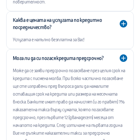
поверителност.
Каква е цената на услугата по кредитно
посредничество?
Услугата е напълно безплатна за Вас!
Мога ли да си погася кредита предсрочно?
Може да се заяви предсрочно погасяване през целия срок на
кредита с писмена молба. При всяко частично погасяване
ще сте изправени пред въпроса дали да намалите
оставащия срок на кредита или размера на месечната
вноска. Банките имат право да начислят (и го правят) 1%
наказателна такса върху сумата, която погасявате
предсрочно, през първите 12 (дванадесет) месеца от
началото на кредита. След изтичане на първата година
Вие не дължите наказателни такси за предсрочно