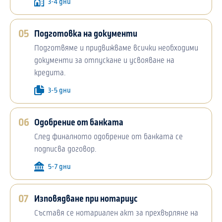
3-4 дни
05
Подготовка на документи
Подготвяме и придвижваме всички необходими
документи за отпускане и усвояване на
кредита.
3-5 дни
06
Одобрение от банката
След финалното одобрение от банката се
подписва договор.
5-7 дни
07
Изповядване при нотариус
Съставя се нотариален акт за прехвърляне на